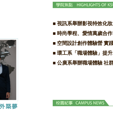
■
視訊系舉辦影視特效化妝
■
時尚學程、愛情萬歲合作
■
空間設計創作體驗營 實
■
環工系「職場體驗」提升
■
公廣系舉辦職場體驗 社