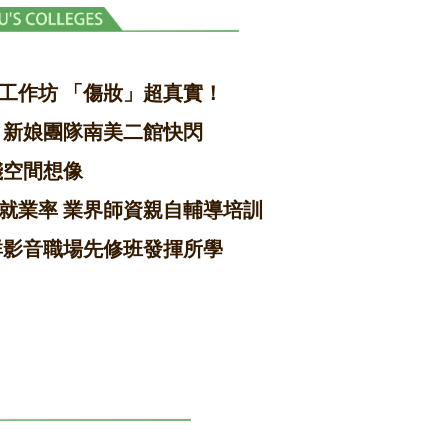
工作坊 「傷妝」超真實！
 新娘團隊南美二館快閃
踐空間想像
就業率 業界師資親自輔導培訓
群影音職場先修班發揮所學