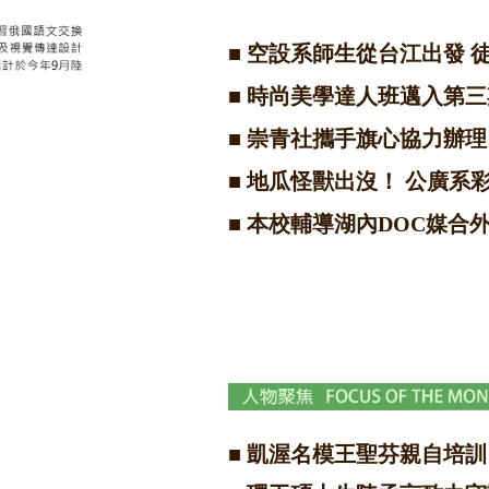
■
空設系師生從台江出發 
■
時尚美學達人班邁入第三
■
崇青社攜手旗心協力辦理
■
地瓜怪獸出沒！ 公廣系
■
本校輔導湖內DOC媒合
■
凱渥名模王聖芬親自培訓