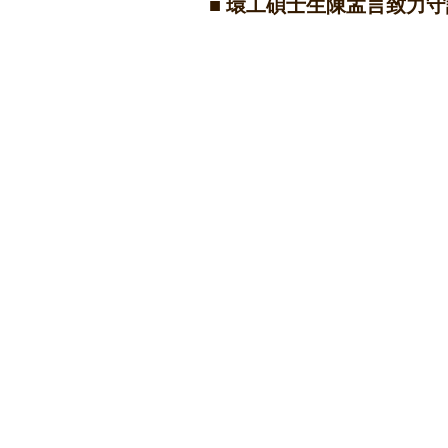
■
環工碩士生陳孟言致力守