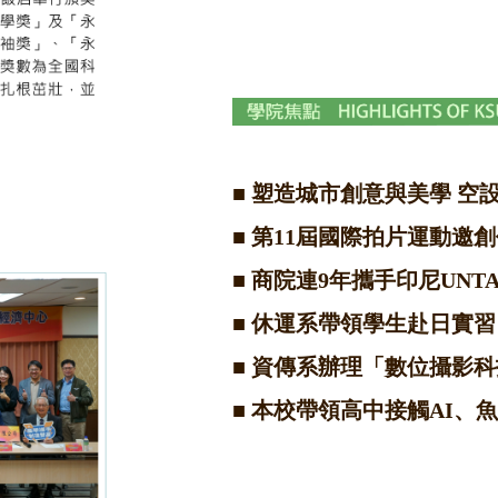
■
塑造城市創意與美學 空
■
第11屆國際拍片運動邀創
■
商院連9年攜手印尼UNT
■
休運系帶領學生赴日實習
■
資傳系辦理「數位攝影科
■
本校帶領高中接觸AI、魚