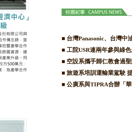
■
台灣Panasonic、台灣
■
工院USR連兩年參與綠色
■
空設系攜手歸仁教會過聖
■
旅遊系培訓運輸業駕駛 
■
公廣系與TIPRA合辦「華