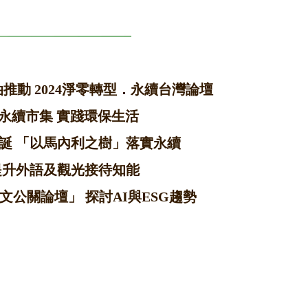
中油推動 2024淨零轉型．永續台灣論壇
永續市集 實踐環保生活
誕 「以馬內利之樹」落實永續
提升外語及觀光接待知能
文公關論壇」 探討AI與ESG趨勢